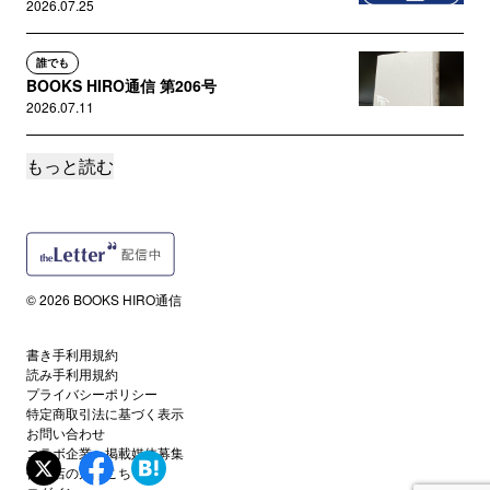
2026.07.25
誰でも
BOOKS HIRO通信 第206号
2026.07.11
もっと読む
誰でも
BOOKS HIRO通信 第205号
2026.07.04
誰でも
BOOKS HIRO通信 第204号
© 2026 BOOKS HIRO通信
2026.06.20
書き手利用規約
誰でも
読み手利用規約
BOOKS HIRO通信 第203号
プライバシーポリシー
2026.06.13
特定商取引法に基づく表示
お問い合わせ
コラボ企業・掲載媒体募集
誰でも
代理店の方はこちら