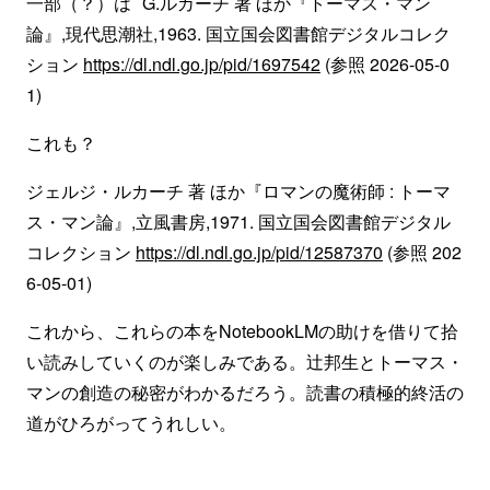
一部（？）は G.ルカーチ 著 ほか『トーマス・マン
論』,現代思潮社,1963. 国立国会図書館デジタルコレク
ション
https://dl.ndl.go.jp/pid/1697542
(参照 2026-05-0
1)
これも？
ジェルジ・ルカーチ 著 ほか『ロマンの魔術師 : トーマ
ス・マン論』,立風書房,1971. 国立国会図書館デジタル
コレクション
https://dl.ndl.go.jp/pid/12587370
(参照 202
6-05-01)
これから、これらの本をNotebookLMの助けを借りて拾
い読みしていくのが楽しみである。辻邦生とトーマス・
マンの創造の秘密がわかるだろう。読書の積極的終活の
道がひろがってうれしい。