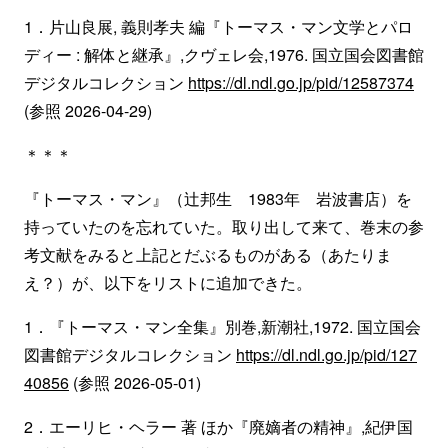
1．片山良展, 義則孝夫 編『トーマス・マン文学とパロ
ディー : 解体と継承』,クヴェレ会,1976. 国立国会図書館
デジタルコレクション
https://dl.ndl.go.jp/pid/12587374
(参照 2026-04-29)
＊＊＊
『トーマス・マン』（辻邦生 1983年 岩波書店）を
持っていたのを忘れていた。取り出して来て、巻末の参
考文献をみると上記とだぶるものがある（あたりま
え？）が、以下をリストに追加できた。
1．『トーマス・マン全集』別巻,新潮社,1972. 国立国会
図書館デジタルコレクション
https://dl.ndl.go.jp/pid/127
40856
(参照 2026-05-01)
2．エーリヒ・ヘラー 著 ほか『廃嫡者の精神』,紀伊国