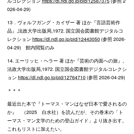
ルコレクション
https://dl.ndl.go.jp/pid/12587375
(参照 2
026-04-29)
13．ヴォルフガング・カイザー 著 ほか『言語芸術作
品』,法政大学出版局,1972. 国立国会図書館デジタルコ
レクション
https://dl.ndl.go.jp/pid/12443050
(参照 2026-
04-29) 館内閲覧のみ
14. エーリッヒ・ヘラー 著 ほか『芸術の内面への旅』,
法政大学出版局,1972. 国立国会図書館デジタルコレクシ
ョン
https://dl.ndl.go.jp/pid/12764710
(参照 2026-04-29)
＊＊＊
最近出た本で『トーマス・マンはなぜ日本で愛されるの
か』 （2025 白水社）を読んだが、その巻末の「ト
ーマス・マン文学のための登山ガイド」より抜き出す。
これもリストに加えたい。