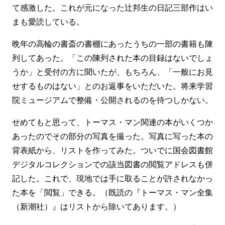
て感激した。これが元になった辻邦生の日記三部作はい
まも愛読している。
晩年の高輪の書斎の書棚にあったうちの一部の書籍も陳
列してあった。「この陳列された本の目録はないでしょ
うか」と受付の方に聞いたが、もちろん、「一般にお見
せするものはない」とのお返事をいただいた。将来学習
院ミュージアムで整備・公開されるのを待つしかない。
せめてもと思って、トーマス・マン関連の本がいくつか
あったのでその部分の写真を撮った。写真に写った本の
背表紙から、リストを作ってみた。ついでに国会図書館
デジタルコレクションでの該当図書の閲覧アドレスも併
記した。これで、現地では手に取ることが許されなかっ
た本を「閲覧」できる。（既読の『トーマス・マン全集
（新潮社）』はリストから除いてあります。）