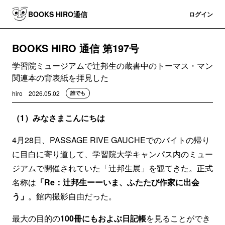
BOOKS HIRO通信
登録
ログイン
BOOKS HIRO 通信 第197号
学習院ミュージアムで辻邦生の蔵書中のトーマス・マン
関連本の背表紙を拝見した
hiro
2026.05.02
誰でも
（1）みなさまこんにちは
4月28日、PASSAGE RIVE GAUCHEでのバイトの帰り
に目白に寄り道して、学習院大学キャンパス内のミュー
ジアムで開催されていた「辻邦生展」を観てきた。正式
名称は
「Re：辻邦生ーーいま、ふたたび作家に出会
う」
。館内撮影自由だった。
最大の目的の
100冊にもおよぶ日記帳
を見ることができ