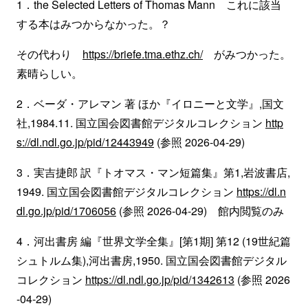
1．the Selected Letters of Thomas Mann これに該当
する本はみつからなかった。？
その代わり
https://briefe.tma.ethz.ch/
がみつかった。
素晴らしい。
2．ベーダ・アレマン 著 ほか『イロニーと文学』,国文
社,1984.11. 国立国会図書館デジタルコレクション
http
s://dl.ndl.go.jp/pid/12443949
(参照 2026-04-29)
3．実吉捷郎 訳『トオマス・マン短篇集』第1,岩波書店,
1949. 国立国会図書館デジタルコレクション
https://dl.n
dl.go.jp/pid/1706056
(参照 2026-04-29) 館内閲覧のみ
4．河出書房 編『世界文学全集』[第1期] 第12 (19世紀篇
シュトルム集),河出書房,1950. 国立国会図書館デジタル
コレクション
https://dl.ndl.go.jp/pid/1342613
(参照 2026
-04-29)